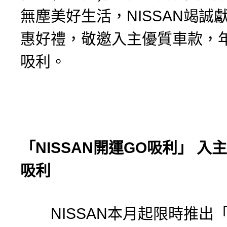
無塵美好生活，NISSAN竭誠
惠好禮，敬邀入主優質車款，
吸利。
「
NISSAN
開運
GO
吸利
」
入主
吸利
NISSAN本月起限時推出「N