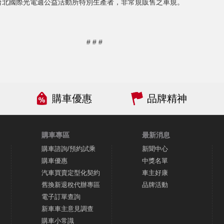
6台北國際光電週公益活動所特別生產者，非常規販售之車規。
# # #
購車優惠
品牌精神
購車專區
最新消息
購車諮詢/預約試乘
新聞中心
購車優惠
中獎名單
汽車買賣定型化契約
車主好康
舊換新退稅代辦專區
品牌活動
電子訂單查詢
新車車主意見調查
購車小常識