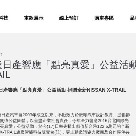
科技
車款展示
線上預訂
購車專區
品
17
日產響應「點亮真愛」公益活動 捐
IL
日產響應「點亮真愛」公益活動
捐贈全新
NISSAN X-TRAIL
產汽車自2003年成立以來，不斷致力於鼓勵汽車設計教育、提倡節
關懷公益團體，以善盡企業社會責任，今年全力響應2016台北國際光
亮真愛」公益活動，於今(17)日率先捐出價值新台幣122.5萬元的全新
AN X-TRAIL旗艦智能科技版壹台(註)，更主動邀請協力廠商及合作夥伴共