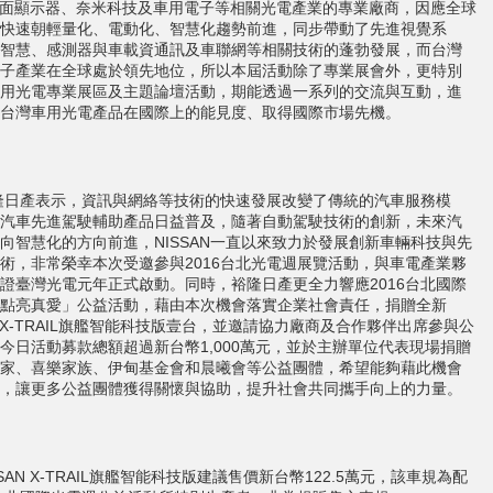
平面顯示器、奈米科技及車用電子等相關光電產業的專業廠商，因應全球
快速朝輕量化、電動化、智慧化趨勢前進，同步帶動了先進視覺系
智慧、感測器與車載資通訊及車聯網等相關技術的蓬勃發展，而台灣
子產業在全球處於領先地位，所以本屆活動除了專業展會外，更特別
用光電專業展區及主題論壇活動，期能透過一系列的交流與互動，進
台灣車用光電產品在國際上的能見度、取得國際市場先機。
產表示，資訊與網絡等技術的快速發展改變了傳統的汽車服務模
汽車先進駕駛輔助產品日益普及，隨著自動駕駛技術的創新，未來汽
向智慧化的方向前進，NISSAN一直以來致力於發展創新車輛科技與先
術，非常榮幸本次受邀參與2016台北光電週展覽活動，與車電產業夥
證臺灣光電元年正式啟動。同時，裕隆日產更全力響應2016台北國際
點亮真愛」公益活動，藉由本次機會落實企業社會責任，捐贈全新
AN X-TRAIL旗艦智能科技版壹台，並邀請協力廠商及合作夥伴出席參與公
今日活動募款總額超過新台幣1,000萬元，並於主辦單位代表現場捐贈
家、喜樂家族、伊甸基金會和晨曦會等公益團體，希望能夠藉此機會
，讓更多公益團體獲得關懷與協助，提升社會共同攜手向上的力量。
SAN X-TRAIL旗艦智能科技版建議售價新台幣122.5萬元，該車規為配