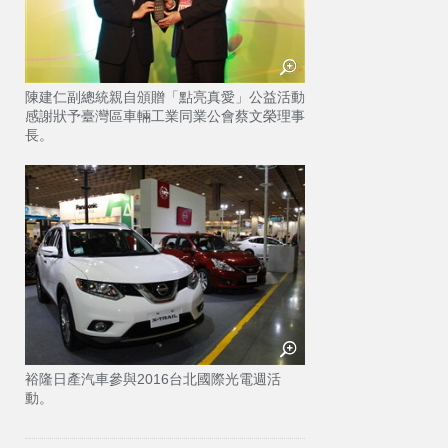
陳建仁副總統親自頒贈「點亮真愛」公益活動
感謝狀予臺灣區車輛工業同業公會蔡文榮理事
長。
裕隆日產汽車參與2016台北國際光電週活
動。