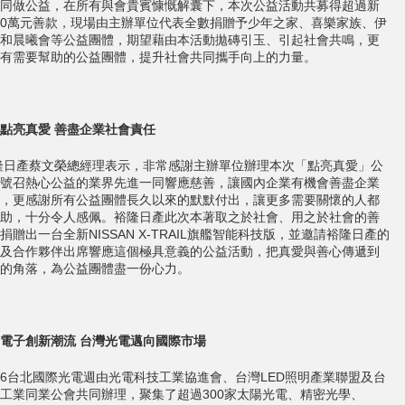
同做公益，在所有與會貴賓慷慨解囊下，本次公益活動共募得超過新
000萬元善款，現場由主辦單位代表全數捐贈予少年之家、喜樂家族、伊
和晨曦會等公益團體，期望藉由本活動拋磚引玉、引起社會共鳴，更
有需要幫助的公益團體，提升社會共同攜手向上的力量。
點亮真愛
善盡企業社會責任
產蔡文榮總經理表示，非常感謝主辦單位辦理本次「點亮真愛」公
號召熱心公益的業界先進一同響應慈善，讓國內企業有機會善盡企業
，更感謝所有公益團體長久以來的默默付出，讓更多需要關懷的人都
助，十分令人感佩。裕隆日產此次本著取之於社會、用之於社會的善
捐贈出一台全新NISSAN X-TRAIL旗艦智能科技版，並邀請裕隆日產的
及合作夥伴出席響應這個極具意義的公益活動，把真愛與善心傳遞到
的角落，為公益團體盡一份心力。
電子創新潮流
台灣光電邁向國際市場
台北國際光電週由光電科技工業協進會、台灣LED照明產業聯盟及台
工業同業公會共同辦理，聚集了超過300家太陽光電、精密光學、