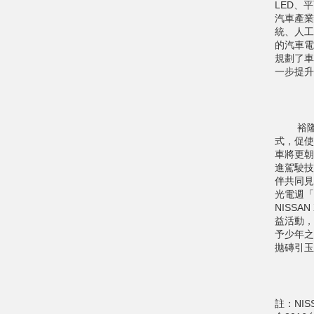
LED、
汽車產業
統、人工
的汽車電
規劃了車
一步提升
裕隆日
式，促使
車將更朝
進駕駛技
伴共同見
光電週「
NISS
益活動，
予少年之
拋磚引玉
註：NIS