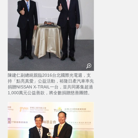
陳建仁副總統親臨2016台北國際光電週，支
持「點亮真愛」公益活動，裕隆日產汽車率先
捐贈NISSAN X-TRAIL一台，並共同募集超過
1,000萬元公益善款，將全數捐贈慈善團體。