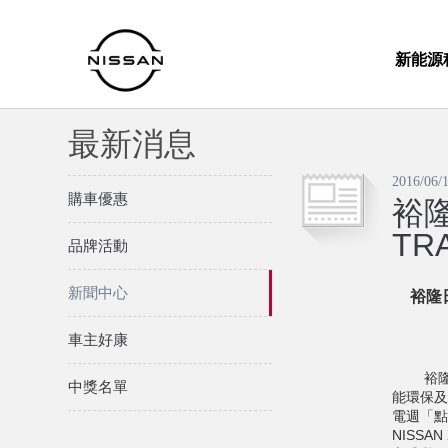
新能源
最新消息
2016/06/
購車優惠
裕隆
TRA
品牌活動
新聞中心
裕隆
車主好康
裕隆日
中獎名單
能環保及
電週「點
NISS