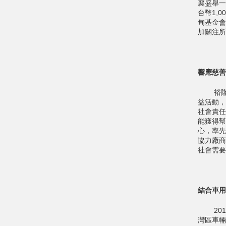
襄盛舉一
台幣1,
甸基金會
加關注所
響應慈善
裕隆日
益活動，
社會責任
能獲得幫
心，率先
協力廠商
社會需要
結合車用
2016
灣區車輛