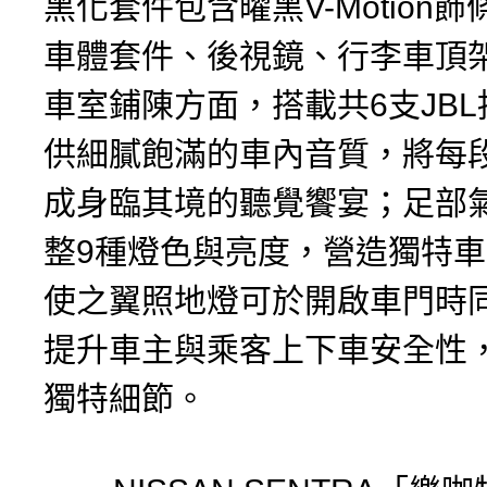
黑化套件包含曜黑V-Motion
車體套件、後視鏡、行李車頂
車室鋪陳方面，搭載共6支JB
供細膩飽滿的車內音質，將每
成身臨其境的聽覺饗宴；足部
整9種燈色與亮度，營造獨特
使之翼照地燈可於開啟車門時
提升車主與乘客上下車安全性
獨特細節。