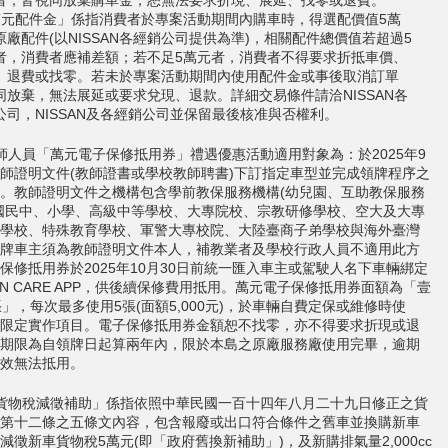
萬元配件金」係指消費者於專案活動期間內購車時，得選配價值5萬
原廠配件(以NISSAN各經銷公司提供為準)，相關配件總價值若超過5
者，消費者應補差額；若不足5萬元者，消費者不得要求折抵車價、
、退費或找零。若未於專案活動期間內使用配件金或事後取消訂單
同放棄，無法展延或要求兌現、退款。詳細交易條件請洽NISSAN各
公司，NISSAN及各經銷公司並保留最後核准與否權利。
師人員「萬元電子保修抵用券」禮遇優惠活動適用對象為：於2025年9
師證明文件(教師證書或學校教師聘書)下訂指定車型並完成領牌程序之
。教師證明文件之機構包含學前教保服務機構(幼兒園、互助教保服務
國民中、小學、高級中等學校、大專院校、宗教研修學校、空大及大專
學校、特殊教育學校、軍警大專校院、大陸臺商子弟學校與海外臺灣
牌車主須為教師證明文件本人，補教業者及學校行政人員不適用此方
保修抵用券於2025年10月30日前統一匯入車主或駕駛人名下車輛綁定
SAN CARE APP，供後續保修費用抵用。萬元電子保修抵用券面額為「壹
張」，每次最多使用5張(面額5,000元)，於車輛自費定保或維修時使
限定實作項目。電子保修抵用券金額恕不找零，亦不得要求折現或退
期限為自領牌日起算兩年內，限於本島之原廠服務廠使用完畢，逾期
效無法抵用。
貨物稅減徵補助」係指依照中華民國一百十四年八月二十九日修正之貨
第十二條之五條文內容，包含報廢或出口符合條件之舊車並換購新車
減徵新車貨物稅5萬元(即「政府舊換新補助」)，及新購排氣量2,000cc