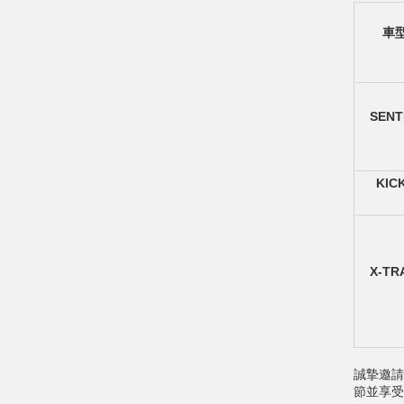
車
SENT
KIC
X-TR
誠摯邀請
節並享受