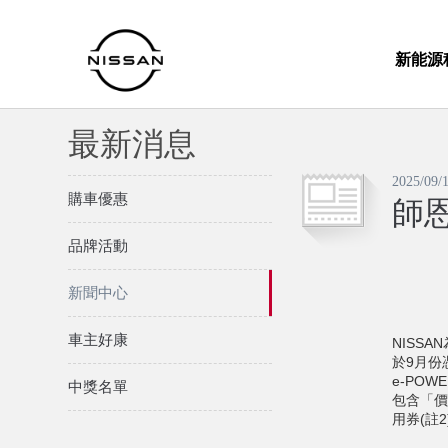
新能源
最新消息
2025/09/
購車優惠
師恩
品牌活動
新聞中心
車主好康
NISS
於9月份憑
e-PO
中獎名單
包含「價
用券(註