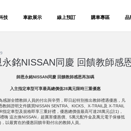
科技
車款展示
線上預訂
購車專區
品
19
永銘NISSAN同慶 回饋教師感
師恩永銘
NISSAN
同慶
回饋教師感恩再加碼
入主指定車型可享最高總價值
28
萬元限時三重優惠
AN為感謝全體教師人員的付出與辛勞，即日起特別推出教師禮遇優惠，凡
教師證明文件購買NISSAN SENTRA、KICKS、X-TRAIL及 X-TRAIL
WER指定車型及規格即享三重好禮，優惠總價值最高可達28萬元(註1)，
禮嗨 這次換NISSAN」超厲害優惠價、5萬元配件金及萬元電子保修抵
2)，以最實在的優惠回饋辛勤付出的教師人員。