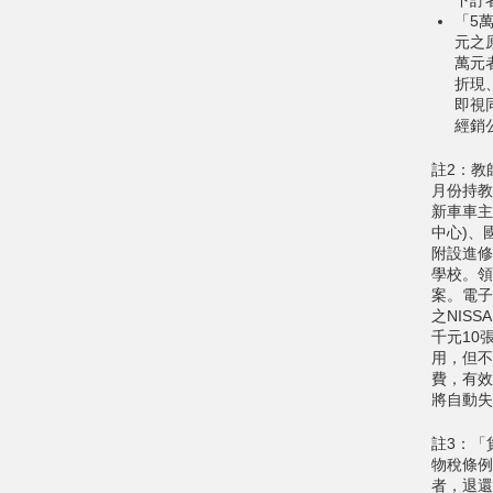
「5
元之
萬元
折現
即視
經銷
註2：教
月份持教
新車車主
中心)、
附設進修
學校。領
案。電子
之NIS
千元10
用，但不
費，有效
將自動失
註3：「
物稅條例
者，退還