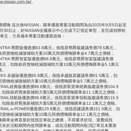
ww.nissan.com.tw/
。
價禮嗨 這次換NISSAN」購車優惠專案活動期間為自2025年9月5日起至
年9月30日止，於NISSAN全國展示中心完成下訂指定車型，並完成領牌程
車主，方具備本專案活動優惠資格：
NTRA 尊爵版優惠價63.8萬元」係指原尊爵版建議售價78.5萬元，
政府貨物稅減徵補助方案10萬元與價禮嗨購車金4.7萬元之價格；
ENTRA 尊爵智駕版優惠價68.8萬元」係指原尊爵智駕版建議售價
.9萬元，扣除政府貨物稅減徵補助方案10萬元與價禮嗨購車金5.1萬元
格。
CKS 卓越版優惠價65.8萬元」係指卓越版原建議售價81.5萬元，扣
府貨物稅減徵補助方案10萬元與價禮嗨購車金5.7萬元之價格。
TRAIL經典版優惠價88.8萬元」係指原客貨車經典版建議售價104.9
，扣除政府舊換新補助方案5萬元與價禮嗨購車金11.1萬元之價格；
TRAIL領航版優惠價98.8萬元」係指原客貨車領航版建議售價115.9
，扣除政府舊換新補助方案5萬元與價禮嗨購車金12.1萬元之價格。
TRAIL e-POWER優惠價129.8萬元」係指原建議售價151.9萬元，扣
府貨物稅減徵補助方案10萬元與價禮嗨購車金12.1萬元之價格。
嗨購車金將直接折抵指定車款之總價，不得要求折現、退費或找
若未於活動期間內使用購車金，或在活動期間內取消訂單且未重新
者，皆視同放棄購車金，恕無法要求折現、展延、找零或退費。