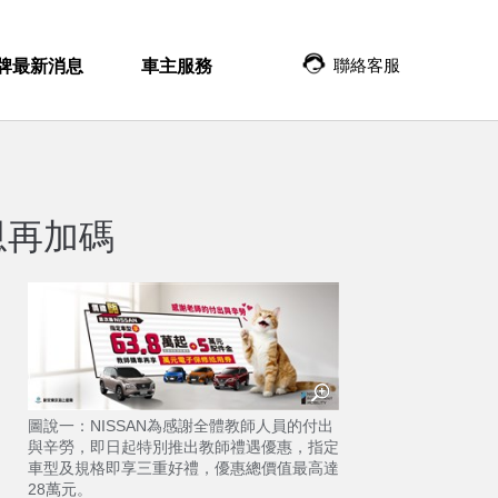
聯絡客服
牌最新消息
車主服務
恩再加碼
圖說一：NISSAN為感謝全體教師人員的付出
與辛勞，即日起特別推出教師禮遇優惠，指定
車型及規格即享三重好禮，優惠總價值最高達
28萬元。