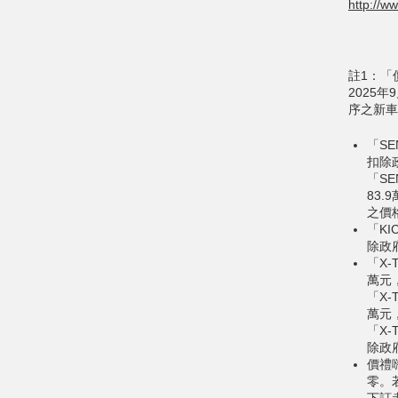
http://w
註1：「
2025
序之新車
「SE
扣除
「S
83
之價
「KI
除政
「X-
萬元
「X-
萬元
「X-
除政
價禮
零。
下訂