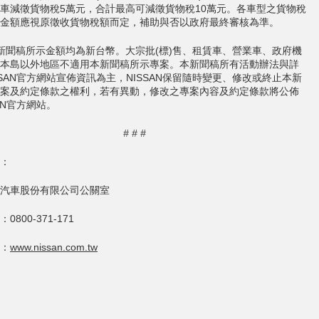
車減徵貨物稅5萬元，合計最高可減徵貨物稅10萬元。各車型之貨物稅
金額應視原徵收貨物稅額而定，補助與否以政府最終審核為準。
新聞稿所示金額均為新台幣。大宗批(標)售、租賃車、營業車、政府機
本島以外地區不適用本新聞稿所示專案。本新聞稿所有活動辦法與詳
SSAN官方網站宣佈資訊為主，NISSAN保留隨時變更、修改或終止本新
案及約定條款之權利，若有異動，修改之專案內容及約定條款將公佈
SAN官方網站。
# # #
：
汽車股份有限公司公關室
0800-371-171
：
www.nissan.com.tw