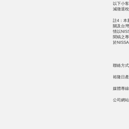
以下小客
減徵退稅
註4：本
關及台灣
情以NI
聞稿之專
於NIS
聯絡方式
裕隆日產
媒體專線：
公司網站