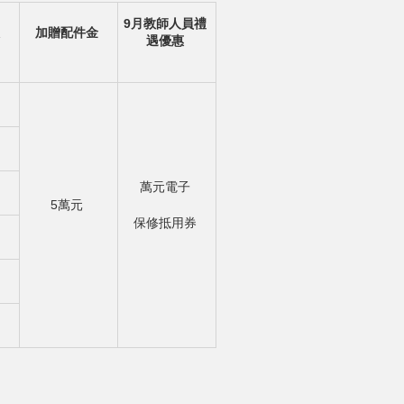
9
月教師人員禮
加贈配件金
遇優惠
萬元電子
5萬元
保修抵用券