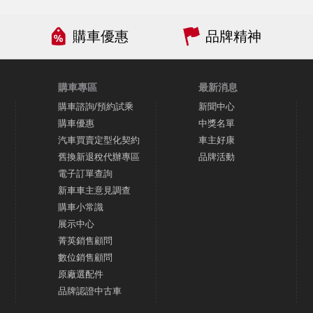
購車優惠
品牌精神
購車專區
最新消息
購車諮詢/預約試乘
新聞中心
購車優惠
中獎名單
汽車買賣定型化契約
車主好康
舊換新退稅代辦專區
品牌活動
電子訂單查詢
新車車主意見調查
購車小常識
展示中心
菁英銷售顧問
數位銷售顧問
原廠選配件
品牌認證中古車