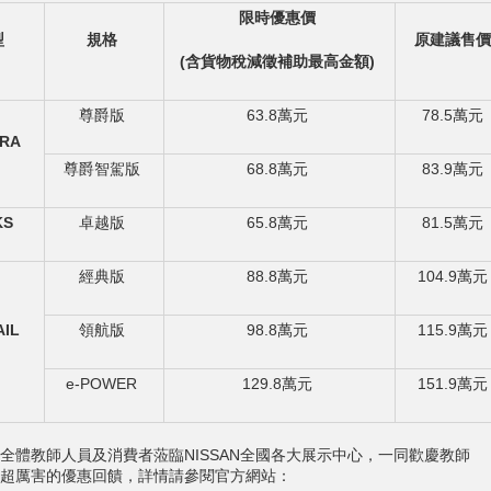
限時優惠價
型
規格
原建議售價
(
含貨物稅減徵補助最高金額
)
尊爵版
63.8萬元
78.5萬元
RA
尊爵智駕版
68.8萬元
83.9萬元
KS
卓越版
65.8萬元
81.5萬元
經典版
88.8萬元
104.9萬元
AIL
領航版
98.8萬元
115.9萬元
e-POWER
129.8萬元
151.9萬元
全體教師人員及消費者蒞臨NISSAN全國各大展示中心，一同歡慶教師
超厲害的優惠回饋，詳情請參閱官方網站：