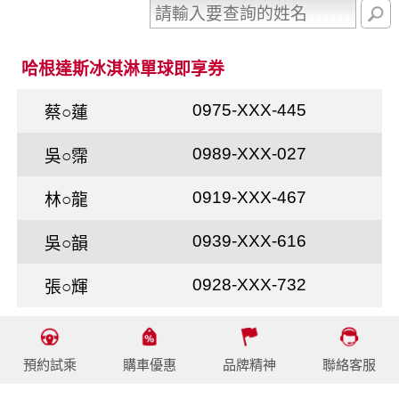
哈根達斯冰淇淋單球即享券
0975-XXX-445
蔡○蓮
0989-XXX-027
吳○霈
0919-XXX-467
林○龍
0939-XXX-616
吳○韻
0928-XXX-732
張○輝
預約試乘
購車優惠
品牌精神
聯絡客服