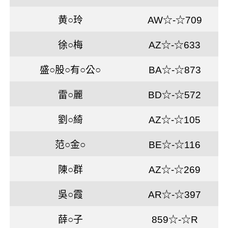
黄○玲
AW☆-☆709
徐○梅
AZ☆-☆633
盛○股○有○公○
BA☆-☆873
雷○麗
BD☆-☆572
劉○綺
AZ☆-☆105
范○金○
BE☆-☆116
陳○群
AZ☆-☆269
吳○霞
AR☆-☆397
薛○子
859☆-☆R