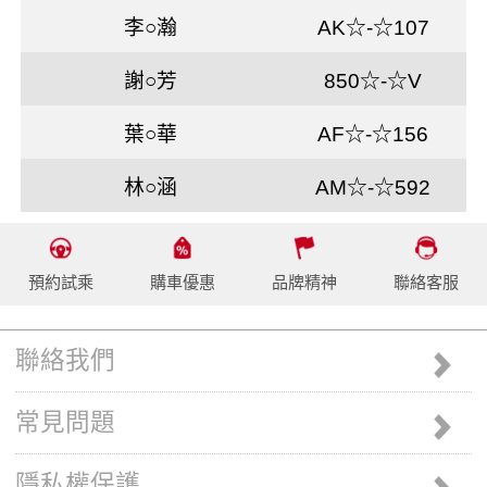
李○瀚
AK☆-☆107
謝○芳
850☆-☆V
葉○華
AF☆-☆156
林○涵
AM☆-☆592
預約試乘
購車優惠
品牌精神
聯絡客服
聯絡我們
常見問題
隱私權保護