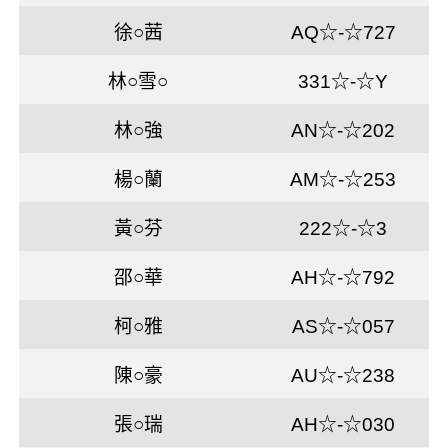
徐○茜
AQ☆-☆727
林○雪○
331☆-☆Y
林○強
AN☆-☆202
楊○蘭
AM☆-☆253
黃○芬
222☆-☆3
邵○華
AH☆-☆792
柯○雅
AS☆-☆057
陳○豪
AU☆-☆238
張○瑞
AH☆-☆030