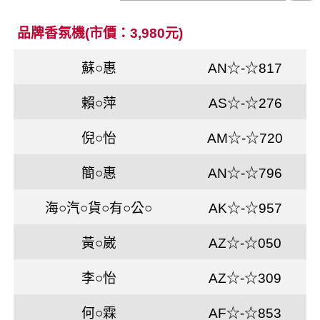
品牌香氛機(市價：3,980元)
蘇○惠
AN☆-☆817
賴○萍
AS☆-☆276
倪○怡
AM☆-☆720
簡○惠
AN☆-☆796
海○汽○貨○有○公○
AK☆-☆957
黃○崴
AZ☆-☆050
李○怡
AZ☆-☆309
何○霖
AF☆-☆853