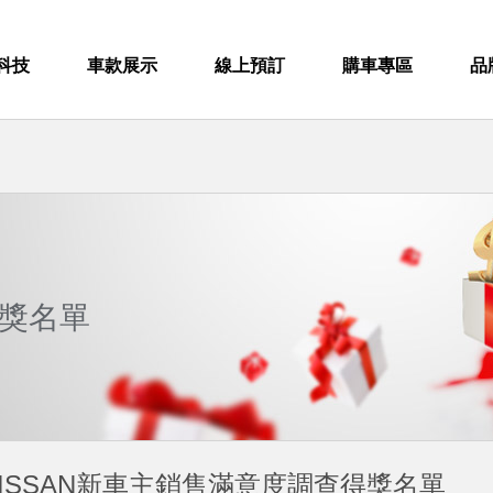
科技
車款展示
線上預訂
購車專區
品
獎名單
月NISSAN新車主銷售滿意度調查得獎名單