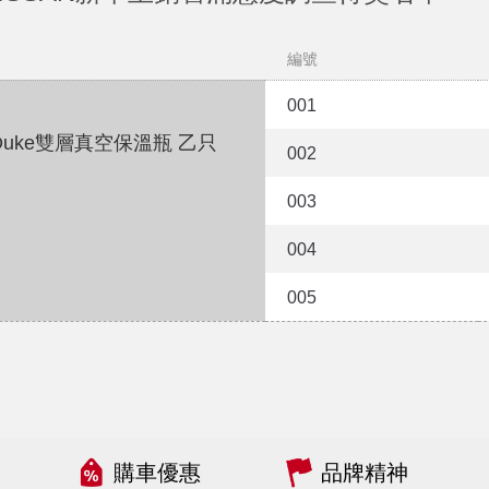
編號
001
l Duke雙層真空保溫瓶 乙只
002
003
004
005
購車優惠
品牌精神