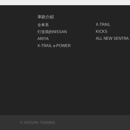
車款介紹
X-TRAIL
全車系
KICKS
打造我的NISSAN
ALL NEW SENTRA
ARIYA
X-TRAIL e-POWER
© NISSAN TAIWAN.