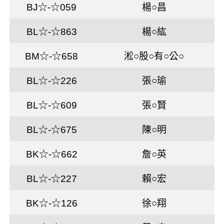
BJ☆-☆059
楊○昌
BL☆-☆863
楊○紘
BM☆-☆658
淞○股○有○公○
BL☆-☆226
張○瑜
BL☆-☆609
張○賢
BL☆-☆675
陳○明
BK☆-☆662
詹○英
BL☆-☆227
賴○宏
BK☆-☆126
徐○翔