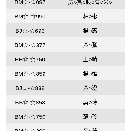
BM☆-☆097
威○實○股○有○公○
BM☆-☆990
林○彬
BJ☆-☆693
楊○惠
BM☆-☆377
黃○鶖
BH☆-☆760
王○晴
BM☆-☆859
楊○維
BJ☆-☆838
黃○澄
BB☆-☆858
吳○玲
BM☆-☆750
蘇○玲