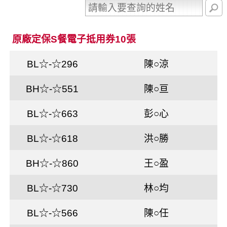
原廠定保S餐電子抵用券10張
BL☆-☆296
陳○涼
BH☆-☆551
陳○亘
BL☆-☆663
彭○心
BL☆-☆618
洪○勝
BH☆-☆860
王○盈
BL☆-☆730
林○均
BL☆-☆566
陳○任