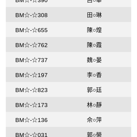
BM☆-☆390
呂○華
BM☆-☆308
田○琳
BM☆-☆655
陳○煌
BM☆-☆762
陳○霞
BM☆-☆737
魏○晏
BM☆-☆197
李○香
BM☆-☆823
郭○廷
BM☆-☆173
林○靜
BM☆-☆136
佘○萍
BM☆-☆031
郭○榮