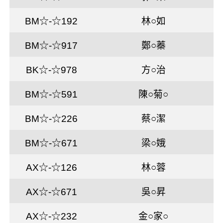
BM☆-☆192
林○如
BM☆-☆917
鄭○蓁
BK☆-☆978
方○治
BM☆-☆591
陳○菊○
BM☆-☆226
蔡○潔
BM☆-☆671
梁○娥
AX☆-☆126
林○蓉
AX☆-☆671
吳○昇
AX☆-☆232
金○家○