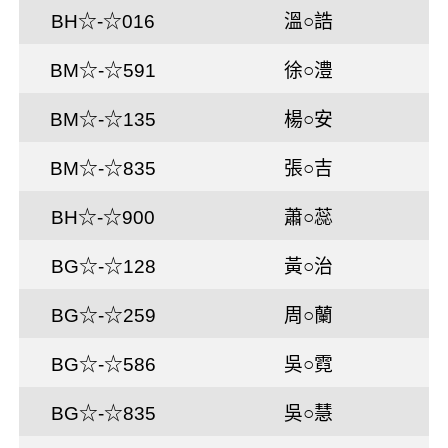
BH☆-☆016
溫○誥
BM☆-☆591
徐○澧
BM☆-☆135
楊○安
BM☆-☆835
張○吉
BH☆-☆900
蕭○蕊
BG☆-☆128
黃○治
BG☆-☆259
周○蘭
BG☆-☆586
吳○霓
BG☆-☆835
吳○慧