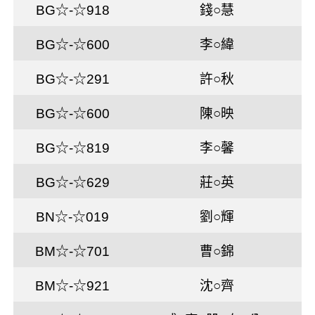
BG☆-☆918
錢○慧
BG☆-☆600
李○緯
BG☆-☆291
許○秋
BG☆-☆600
陳○映
BG☆-☆819
李○馨
BG☆-☆629
莊○英
BN☆-☆019
劉○輝
BM☆-☆701
曹○錦
BM☆-☆921
沈○齊