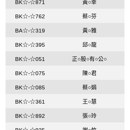
BK☆-☆871
黃○幸
BK☆-☆762
蔡○芬
BA☆-☆319
黃○雅
BK☆-☆395
邱○龍
BK☆-☆051
正○股○有○公○
BK☆-☆075
陳○君
BK☆-☆085
蔡○娟
BK☆-☆361
王○慧
BK☆-☆892
張○玲