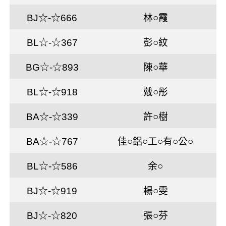
BJ☆-☆666
林○霞
BL☆-☆367
彭○紋
BG☆-☆893
陳○華
BL☆-☆918
戴○彤
BA☆-☆339
許○樹
BA☆-☆767
佳○鋁○工○有○公○
BL☆-☆586
余○
BJ☆-☆919
楊○雯
BJ☆-☆820
張○芬