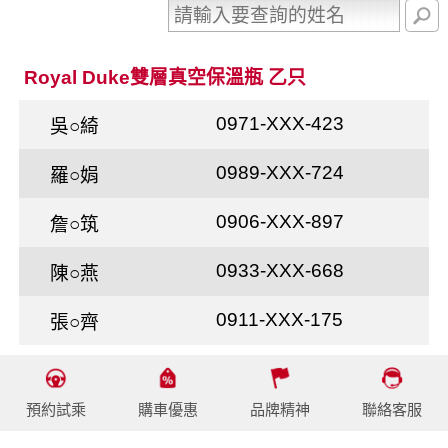
Royal Duke雙層真空保溫瓶 乙只
0971-XXX-423
吳○綺
0989-XXX-724
羅○娟
0906-XXX-897
詹○筑
0933-XXX-668
陳○燕
0911-XXX-175
張○齊
預約試乘
購車優惠
品牌精神
聯絡客服