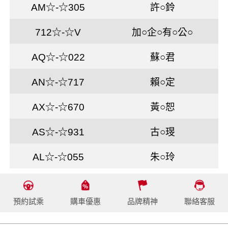
AM☆-☆305
許○鈴
712☆-☆V
加○企○有○公○
AQ☆-☆022
蘇○君
AN☆-☆717
賴○定
AX☆-☆670
黃○恕
AS☆-☆931
古○琝
AL☆-☆055
朱○玲
預約試乘
購車優惠
品牌精神
聯絡客服