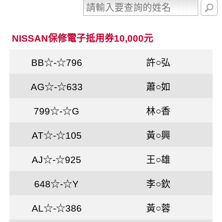
NISSAN保修電子抵用券10,000元
BB☆-☆796
許○弘
AG☆-☆633
蕭○如
799☆-☆G
林○香
AT☆-☆105
黃○興
AJ☆-☆925
王○雄
648☆-☆Y
李○欽
AL☆-☆386
黃○蓉