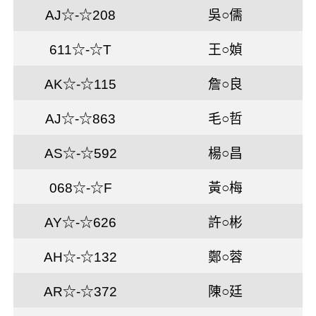
AJ☆-☆208
吳○儒
611☆-☆T
王○媜
AK☆-☆115
詹○良
AJ☆-☆863
毛○哲
AS☆-☆592
楊○昌
068☆-☆F
黃○梅
AY☆-☆626
許○彬
AH☆-☆132
鄭○蓉
AR☆-☆372
陳○廷