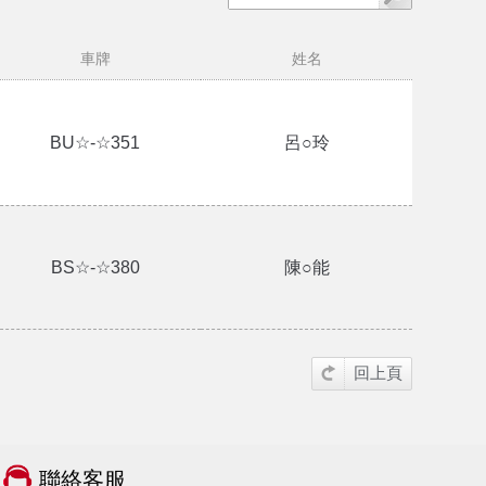
車牌
姓名
BU☆-☆351
呂○玲
BS☆-☆380
陳○能
回上頁
聯絡客服