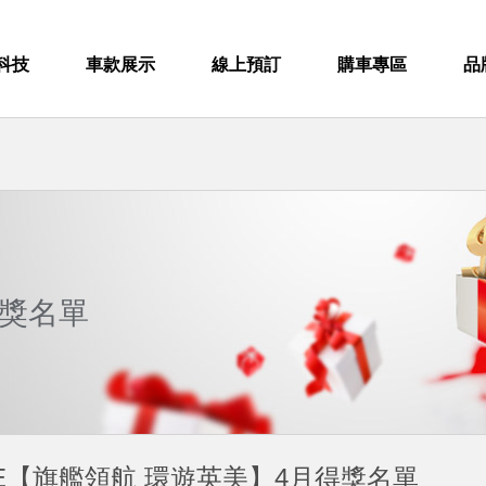
科技
車款展示
線上預訂
購車專區
品
獎名單
JUKE【旗艦領航 環遊英美】4月得獎名單