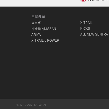
車款介紹
X-TRAIL
全車系
KICKS
打造我的NISSAN
ALL NEW SENTRA
ARIYA
X-TRAIL e-POWER
© NISSAN TAIWAN.