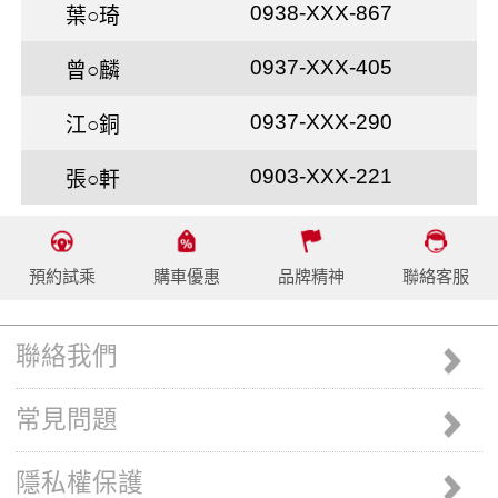
0938-XXX-867
葉○琦
0937-XXX-405
曾○麟
0937-XXX-290
江○銅
0903-XXX-221
張○軒
預約試乘
購車優惠
品牌精神
聯絡客服
聯絡我們
常見問題
隱私權保護