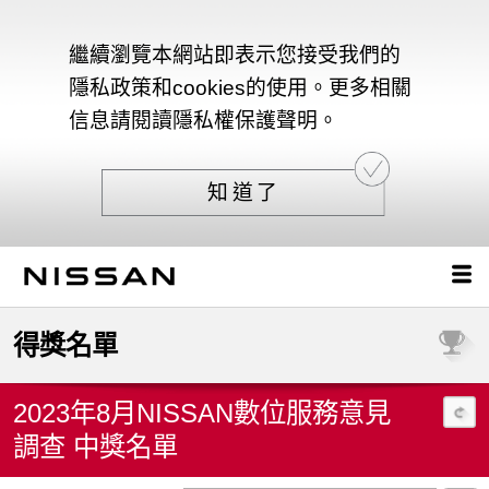
繼續瀏覽本網站即表示您接受我們的
隱私政策和cookies的使用。更多相關
信息請閱讀隱私權保護聲明。
知道了
得獎名單
2023年8月NISSAN數位服務意見
調查 中獎名單