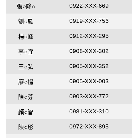
0922-XXX-669
張○隆○
0919-XXX-756
劉○鳳
0912-XXX-295
楊○峰
0908-XXX-302
李○宜
0905-XXX-352
王○弘
0905-XXX-003
廖○揚
0903-XXX-772
陳○芬
0981-XXX-310
顏○智
0972-XXX-895
陳○彤