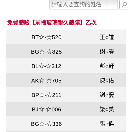
免費體驗【前擋玻璃耐久鍍膜】乙次
BT☆-☆520
王○謙
BG☆-☆825
謝○靜
BL☆-☆312
彭○軒
AK☆-☆705
陳○佑
BP☆-☆211
謝○慶
BJ☆-☆006
梁○美
BG☆-☆336
張○傑