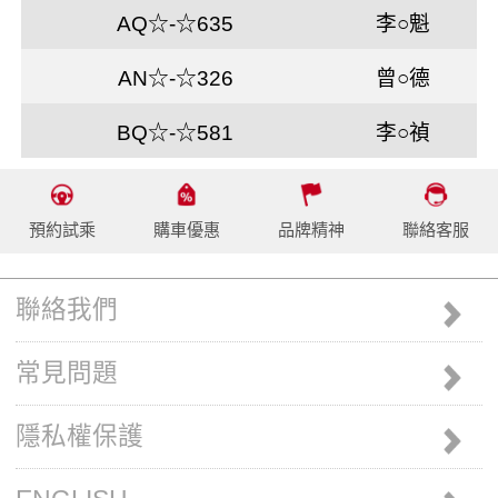
AQ☆-☆635
李○魁
AN☆-☆326
曾○德
BQ☆-☆581
李○禎
預約試乘
購車優惠
品牌精神
聯絡客服
聯絡我們
常見問題
隱私權保護