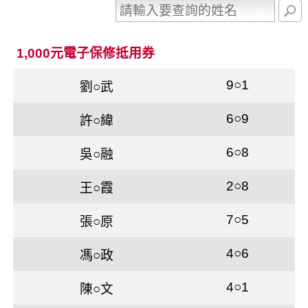
1,000元電子保修抵用券
9○1
劉○武
6○9
許○緯
6○8
吳○融
2○8
王○霞
7○5
張○原
4○6
馮○政
4○1
陳○文