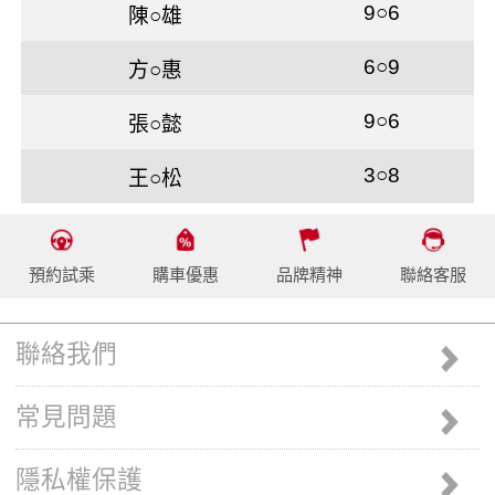
9○6
陳○雄
6○9
方○惠
9○6
張○懿
3○8
王○松
預約試乘
購車優惠
品牌精神
聯絡客服
聯絡我們
常見問題
隱私權保護