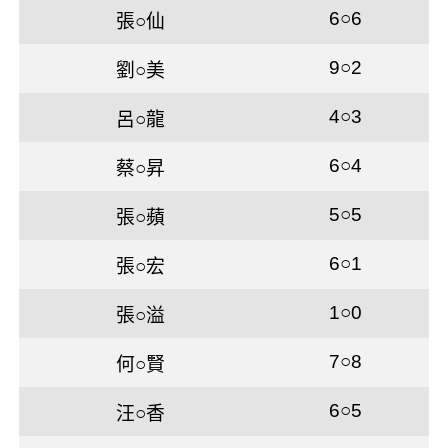
6○6
張○仙
9○2
劉○美
4○3
呂○龍
6○4
蔡○昇
5○5
張○蘋
6○1
張○宏
1○0
張○溢
7○8
何○賢
6○5
汪○香