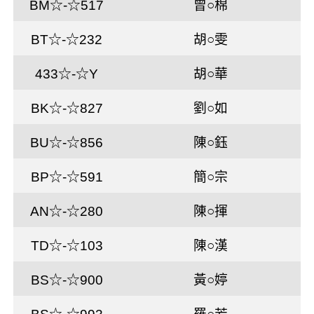
BM☆-☆517
曾○棉
BT☆-☆232
胡○雯
433☆-☆Y
胡○華
BK☆-☆827
劉○如
BU☆-☆856
陳○鈺
BP☆-☆591
簡○宗
AN☆-☆280
陳○揮
TD☆-☆103
陳○漢
BS☆-☆900
黃○婷