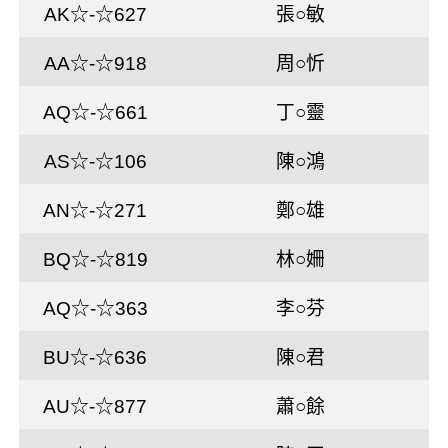
AK☆-☆627
張○敏
AA☆-☆918
周○忻
AQ☆-☆661
丁○靈
AS☆-☆106
陳○鴻
AN☆-☆271
鄭○雄
BQ☆-☆819
林○姍
AQ☆-☆363
李○芬
BU☆-☆636
陳○君
AU☆-☆877
蕭○餘