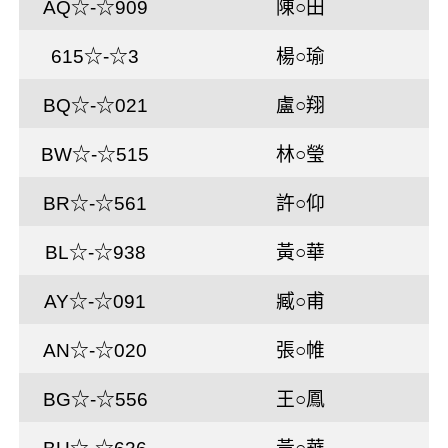
AQ☆-☆909
陳○田
615☆-☆3
楊○瑜
BQ☆-☆021
盧○翔
BW☆-☆515
林○瑩
BR☆-☆561
許○仰
BL☆-☆938
黃○華
AY☆-☆091
臧○甫
AN☆-☆020
張○帷
BG☆-☆556
王○鳳