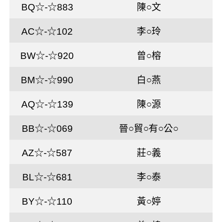
BQ☆-☆883
陳○文
AC☆-☆102
李○玲
BW☆-☆920
曾○榕
BM☆-☆990
白○燕
AQ☆-☆139
陳○源
BB☆-☆069
晉○貿○有○公○
AZ☆-☆587
莊○義
BL☆-☆681
李○泰
BY☆-☆110
黃○婷