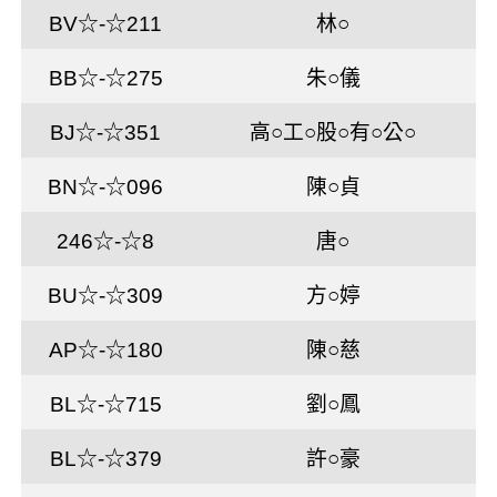
BV☆-☆211
林○
BB☆-☆275
朱○儀
BJ☆-☆351
高○工○股○有○公○
BN☆-☆096
陳○貞
246☆-☆8
唐○
BU☆-☆309
方○婷
AP☆-☆180
陳○慈
BL☆-☆715
劉○鳳
BL☆-☆379
許○豪