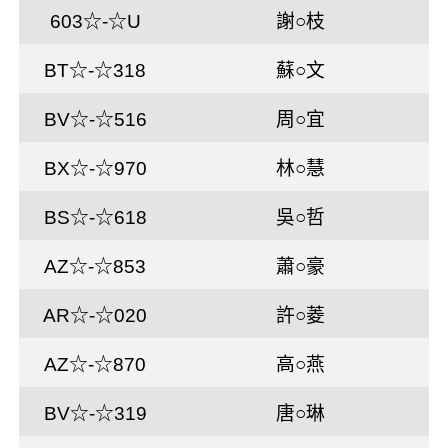
603☆-☆U
謝○枝
BT☆-☆318
蘇○文
BV☆-☆516
周○宜
BX☆-☆970
林○慧
BS☆-☆618
吳○哲
AZ☆-☆853
蕭○豪
AR☆-☆020
許○菱
AZ☆-☆870
高○燕
BV☆-☆319
唐○琳