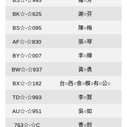
BS☆-☆993
羅○芳
BK☆-☆625
謝○芬
BS☆-☆095
陳○梅
AF☆-☆830
張○琴
BY☆-☆007
李○輝
BW☆-☆937
黃○勇
BX☆-☆182
台○西○食○模○有○公○
TD☆-☆993
李○賢
AU☆-☆951
吳○如
763☆-☆C
曹○慰