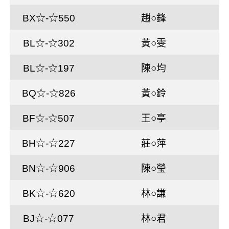
BX☆-☆550
趙○鋒
BL☆-☆302
黃○雯
BL☆-☆197
陳○均
BQ☆-☆826
黃○鈴
BF☆-☆507
王○亭
BH☆-☆227
莊○萍
BN☆-☆906
陳○瑩
BK☆-☆620
林○謙
BJ☆-☆077
林○君