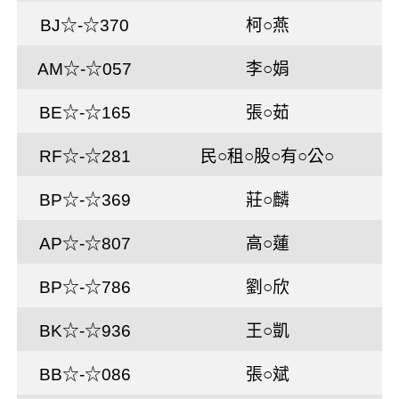
BJ☆-☆370
柯○燕
AM☆-☆057
李○娟
BE☆-☆165
張○茹
RF☆-☆281
民○租○股○有○公○
BP☆-☆369
莊○麟
AP☆-☆807
高○蓮
BP☆-☆786
劉○欣
BK☆-☆936
王○凱
BB☆-☆086
張○斌