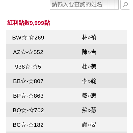
紅利點數9,999點
BW☆-☆269
林○禎
AZ☆-☆552
陳○吉
938☆-☆5
杜○美
BB☆-☆807
李○翰
BP☆-☆863
戴○惠
BQ☆-☆702
蘇○慧
BC☆-☆182
謝○旻