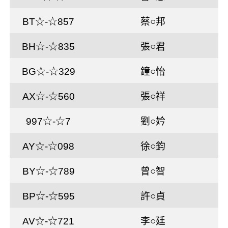
BT☆-☆857
蔡○邦
BH☆-☆835
張○君
BG☆-☆329
鐘○怡
AX☆-☆560
張○祥
997☆-☆7
劉○妗
AY☆-☆098
徐○鈞
BY☆-☆789
曾○智
BP☆-☆595
許○貞
AV☆-☆721
李○廷