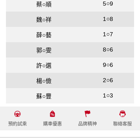
5○9
蔡○順
1○8
魏○祥
1○7
薛○藝
8○6
郭○雯
9○6
許○選
2○6
楊○儉
1○3
蘇○豐
預約試乘
購車優惠
品牌精神
聯絡客服