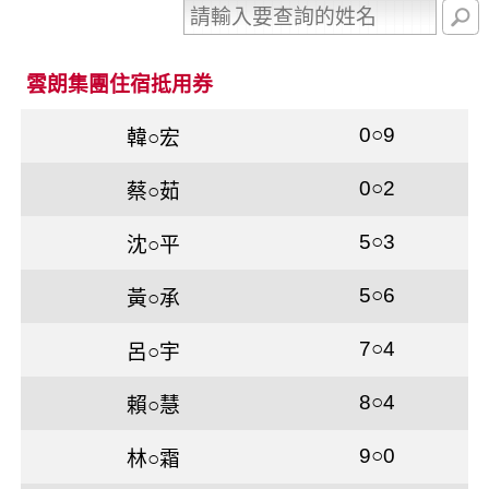
雲朗集團住宿抵用券
0○9
韓○宏
0○2
蔡○茹
5○3
沈○平
5○6
黃○承
7○4
呂○宇
8○4
賴○慧
9○0
林○霜