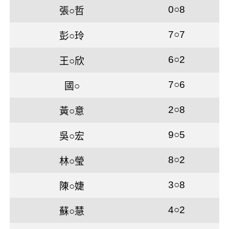
0○8
張○哲
7○7
彭○玲
6○2
王○欣
7○6
國○
2○8
黃○意
9○5
吳○宏
8○2
林○瑩
3○8
陳○婕
4○2
蘇○慧