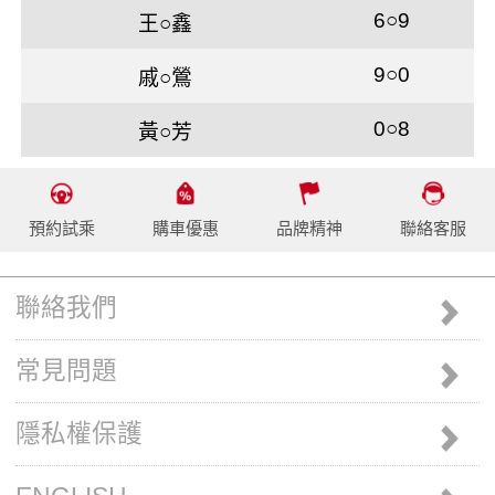
6○9
王○鑫
9○0
戚○鶯
0○8
黃○芳
預約試乘
購車優惠
品牌精神
聯絡客服
聯絡我們
常見問題
隱私權保護