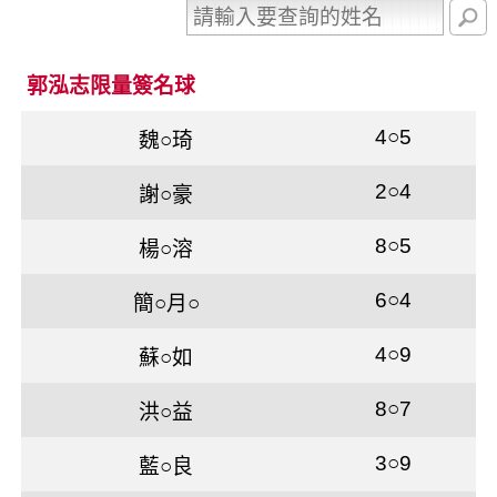
郭泓志限量簽名球
4○5
魏○琦
2○4
謝○豪
8○5
楊○溶
6○4
簡○月○
4○9
蘇○如
8○7
洪○益
3○9
藍○良