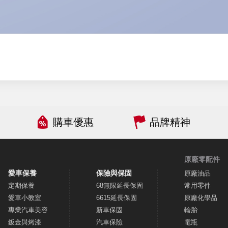
購車優惠
品牌精神
原廠零配件
愛車保養
保險與保固
原廠油品
定期保養
68無限延長保固
常用零件
愛車小教室
6615延長保固
原廠化學品
專業汽車美容
新車保固
輪胎
鈑金與烤漆
汽車保險
電瓶