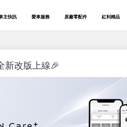
車主快訊
愛車服務
原廠零配件
紅利精品
e+全新改版上線🎉