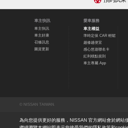
車主快訊
愛車服務
車主快訊
車主權益
車主好康
準時定保 CAR 輕鬆
召修訊息
越修越便宜
圖資更新
感心悠遊聯名卡
紅利積點規則
車主專屬 App
© NISSAN TAIWAN.
為向您提供更好的服務，NISSAN 官方網站會於網站
繼續瀏覽本網站即表示您接受我們的隱私政策和cook