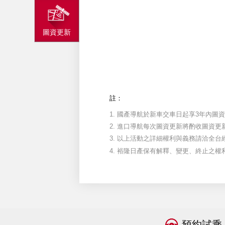
圖資更新
註：
1.
國產導航於新車交車日起享3年內圖
2.
進口導航每次圖資更新將酌收圖資更
3.
以上活動之詳細權利與義務請洽全台
4.
裕隆日產保有解釋、變更、終止之權
預約試乘