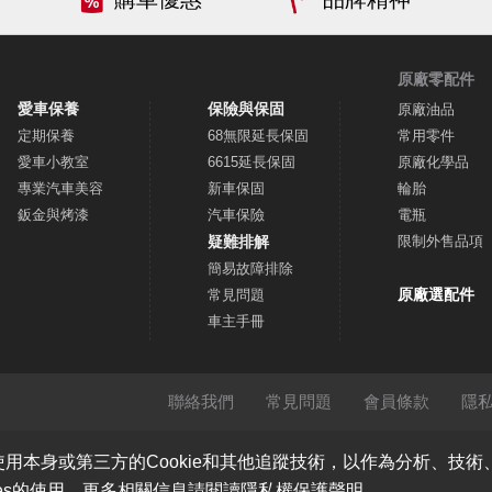
原廠零配件
愛車保養
保險與保固
原廠油品
定期保養
68無限延長保固
常用零件
愛車小教室
6615延長保固
原廠化學品
專業汽車美容
新車保固
輪胎
鈑金與烤漆
汽車保險
電瓶
疑難排解
限制外售品項
簡易故障排除
原廠選配件
常見問題
車主手冊
聯絡我們
常見問題
會員條款
隱
使用本身或第三方的Cookie和其他追蹤技術，以作為分析、技
ies的使用。更多相關信息請閱讀隱私權保護聲明。