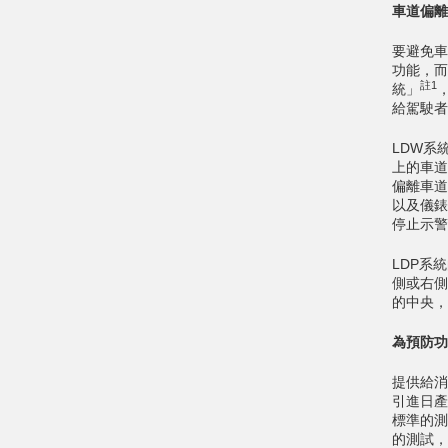
車道偏離
要避免車
功能，而
註1
統」
給駕駛者
LDW系
上的車道
偏離車道
以及儀錶
停止示警
LDP系
側或右側
的中央，
為預防功
提供給消
引進日產
標準的測
的測試，