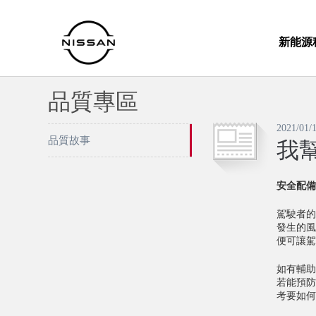
新能源
品質專區
2021/01/
品質故事
我
安全配備
駕駛者的
發生的風
便可讓駕
如有輔助
若能預防
考要如何