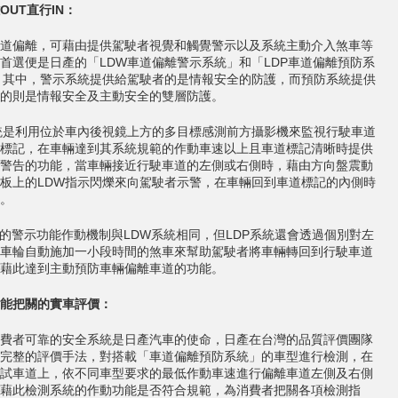
OUT直行IN：
道偏離，可藉由提供駕駛者視覺和觸覺警示以及系統主動介入煞車等
首選便是日產的「LDW車道偏離警示系統」和「LDP車道偏離預防系
，其中，警示系統提供給駕駛者的是情報安全的防護，而預防系統提供
的則是情報安全及主動安全的雙層防護。
統是利用位於車內後視鏡上方的多目標感測前方攝影機來監視行駛車道
標記，在車輛達到其系統規範的作動車速以上且車道標記清晰時提供
警告的功能，當車輛接近行駛車道的左側或右側時，藉由方向盤震動
板上的LDW指示閃爍來向駕駛者示警，在車輛回到車道標記的內側時
。
統的警示功能作動機制與LDW系統相同，但LDP系統還會透過個別對左
車輪自動施加一小段時間的煞車來幫助駕駛者將車輛轉回到行駛車道
藉此達到主動預防車輛偏離車道的功能。
能把關的實車評價：
費者可靠的安全系統是日產汽車的使命，日產在台灣的品質評價團隊
完整的評價手法，對搭載「車道偏離預防系統」的車型進行檢測，在
試車道上，依不同車型要求的最低作動車速進行偏離車道左側及右側
藉此檢測系統的作動功能是否符合規範，為消費者把關各項檢測指