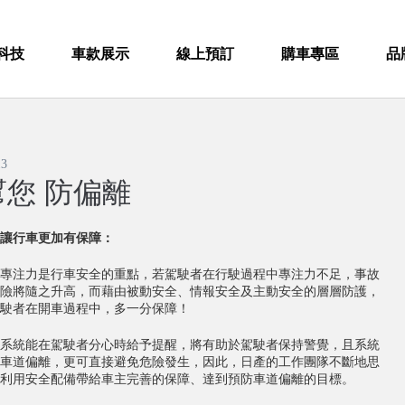
科技
車款展示
線上預訂
購車專區
品
13
幫您 防偏離
讓行車更加有保障：
專注力是行車安全的重點，若駕駛者在行駛過程中專注力不足，事故
險將隨之升高，而藉由被動安全、情報安全及主動安全的層層防護，
駛者在開車過程中，多一分保障！
系統能在駕駛者分心時給予提醒，將有助於駕駛者保持警覺，且系統
車道偏離，更可直接避免危險發生，因此，日產的工作團隊不斷地思
利用安全配備帶給車主完善的保障、達到預防車道偏離的目標。