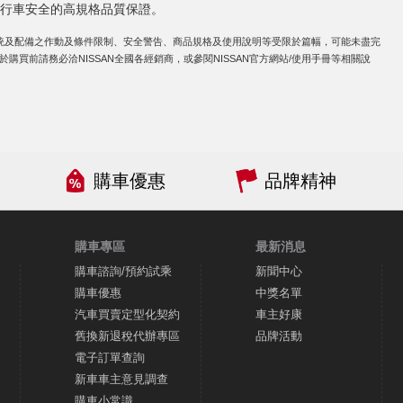
行車安全的高規格品質保證。
統及配備之作動及條件限制、安全警告、商品規格及使用說明等受限於篇幅，可能未盡完
於購買前請務必洽NISSAN全國各經銷商，或參閱NISSAN官方網站/使用手冊等相關說
購車優惠
品牌精神
購車專區
最新消息
購車諮詢/預約試乘
新聞中心
購車優惠
中獎名單
汽車買賣定型化契約
車主好康
舊換新退稅代辦專區
品牌活動
電子訂單查詢
新車車主意見調查
購車小常識