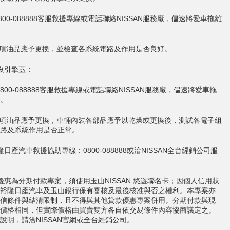
0800-088888客服救援專線或電話聯絡NISSAN服務廠，儘速將愛車拖離
各項油品應予更換，並檢查各系統電路及作用是否良好。
沒引擎蓋：
 0800-088888客服救援專線或電話聯絡NISSAN服務廠，儘速將愛車拖
。
各項油品應予更換，車輛內裝各部品應予以乾燥或更換後，測試各電子組
路及系統作用是否正常。
隆日產汽車救援協助專線：0800-088888或洽NISSAN全台經銷公司服
優惠為分期付款專案，須使用玉山NISSAN 悠遊聯名卡；因個人信用狀
裕隆日產汽車及玉山銀行保有審核及最後核准與否之權利。本專案亦
信條件與結清限制，且不得與其他貸款優惠專案併用。分期付款與現
價格相同，但實際價格由買賣雙方各自依交易條件內容協商議定之。
說明，請洽NISSAN官網或全台經銷公司。