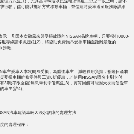
處理方式(註1)，尤其當車輛浸水已達輪胎高度二分之一以上時，請不
擎行駛，儘可能以拖吊方式移動車輛，並儘速將愛車送至服務廠詳細
AN表示，凡因本次颱風來襲受損故障的NISSAN品牌車輛，只要撥打0800-
88客服專線請求救援(註2)，將協助免費拖吊受損車輛至距離最近的
N服務廠。
SAN車主愛車因本次颱風受損，為體恤車主、減輕費用負擔，裕隆日產將
災受損車輛維修零件與工資8折優惠，若使用NISSAN聯名卡刷卡付
有3期(不限金額)無息零利率優惠(註3)，實質回饋可能因天災而使愛車
的車主(註4)。
ISSAN汽車建議車輛因浸水故障的處理方法
度的處理程序：