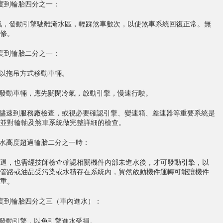
度到輪胎四分之一：
氣，發動引擎駛離淹水區，輕踩煞車數次，以使煞車系統回復正常。無
修。
度到輪胎二分之一：
能以拖吊方式移動車輛。
要發動車輛，應先關閉冷氣，啟動引擎，慢速行駛。
應儘速到服務廠檢查，或視必要確認引擎、變速箱、差速器等重要系統是
並對輪軸及煞車系統做完整詳細的檢查。
浸水高度超過輪胎二分之一時：
退，也需經技師檢查確認相關機件內部未進水後，才可發動引擎，以
管路或油品受污染或水積存在系統內，貿然啟動機件運轉可能讓機件
重。
度到輪胎四分之三（車內進水）：
以發動引擎，以免引擎進水受損。