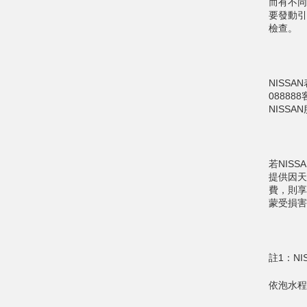
而有不同
要發動引
檢查。
NISS
0888
NISSA
若NIS
提供因天
費，則享
蒙受損害
註1：N
依泡水程