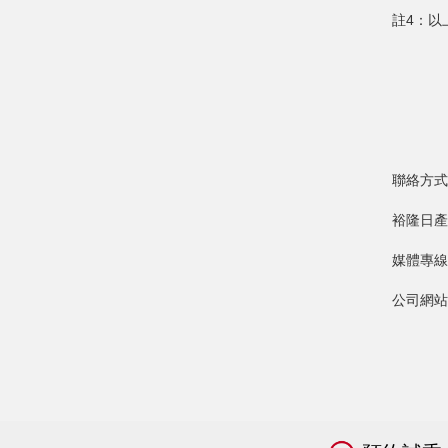
註4：以
聯絡方式
裕隆日產
媒體專線：
公司網站