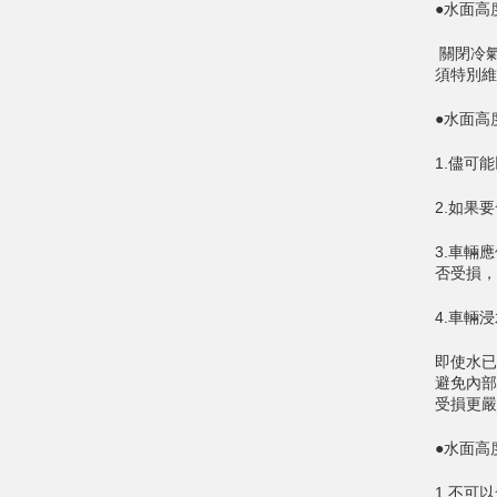
●水面高
關閉冷
須特別維
●水面高
1.儘可
2.如果
3.車輛
否受損，
4.車輛
即使水已
避免內部
受損更嚴
●水面高
1.不可