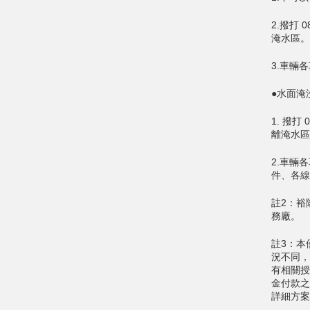
2.撥打 
淹水區。
3.車輛
●水面淹
1. 撥打
離淹水區
2.車輛
件、各線
註2：裕
務廠。
註3：本
況不同，
有相關授
金付款之
詳細方案