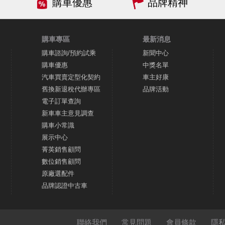
購車優惠
品牌精神
購車專區
最新消息
購車諮詢/預約試乘
新聞中心
購車優惠
中獎名單
汽車買賣定型化契約
車主好康
舊換新退稅代辦專區
品牌活動
電子訂單查詢
新車車主意見調查
購車小常識
展示中心
菁英銷售顧問
數位銷售顧問
原廠選配件
品牌認證中古車
聯絡我們
常見問題
會員條款
隱