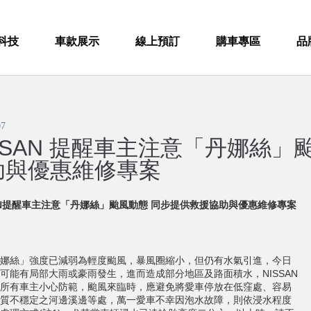
科技
車款展示
線上預訂
購車專區
品
07
SSAN 提醒車主注意「丹娜絲」
助與優惠維修專案
N
提醒車主注意「丹娜絲」颱風動態
同步提供救援協助
與優惠維修專案
娜絲」強度已減弱為輕度颱風，暴風圈縮小，但仍有水氣引進，今日
可能有局部大雨或豪雨發生，進而造成部分地區及路面積水，NISSAN
所有車主小心防範，颱風來臨時，應避免將愛車停放在低窪處、容易
質不穩定之河邊溪邊等處，萬一愛車不幸因泡水故障，則依浸水程度