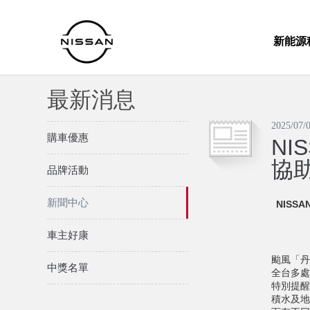
新能源
最新消息
2025/07/
購車優惠
NI
協
品牌活動
新聞中心
NISSA
車主好康
颱風「丹
中獎名單
全台多處
特別提醒
積水及地