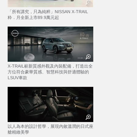
「所有講究，只為純粹」NISSAN X-TRAIL
粋．月全新上市89.9萬元起
X-TRAIL嶄新質感外觀及內裝配備，打造出全
方位符合豪華質感、智慧科技與舒適體驗的
LSUV車款
以人為本的設計哲學，展現內斂溫潤的日式座
艙精緻美學