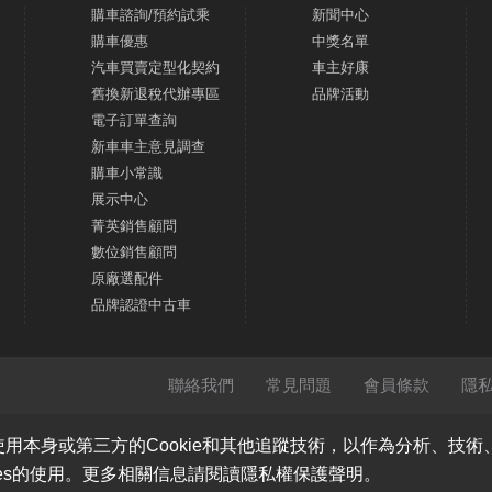
購車諮詢/預約試乘
新聞中心
購車優惠
中獎名單
汽車買賣定型化契約
車主好康
舊換新退稅代辦專區
品牌活動
電子訂單查詢
新車車主意見調查
購車小常識
展示中心
菁英銷售顧問
數位銷售顧問
原廠選配件
品牌認證中古車
聯絡我們
常見問題
會員條款
隱
使用本身或第三方的Cookie和其他追蹤技術，以作為分析、技
ies的使用。更多相關信息請閱讀隱私權保護聲明。