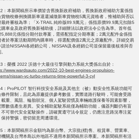
 註2：本新聞稿所示車價皆含舊換新政府補助，舊換新政府補助方案係指
合貨物稅條例換購新車退還減徵新車貨物稅5萬元資格者，惟補助與否以
最終審核為準；「X-TRAIL 純粋版89.9萬元」係指原價99.9萬元扣除5
元購車金及政府舊換新補助後，詳細辦法以政府法令公告為準。首年低
付5,888元係指分期付款專案，需搭配指定分期專案；2萬元配件金係指
費者於專案活動期間內購車時，得選配價值2萬元之原廠配件。詳細交易
件請洽NISSAN各經銷公司，NISSAN及各經銷公司並保留最後核准與否
利。
註3：榮獲 2022 沃德十大最佳引擎與動力系統大獎係出自於：
ps://www.wardsauto.com/2022-10-best-engines-propulsion-
tems/nissan-vc-turbo-returns-time-powerful-3-cyl
註4：ProPILOT 智行科技安全系統及其他主（被）動安全性系統功能可
合條件限制，且此為原廠提供參考數值，實際道路行駛時，可能會受路
、載重、風阻、輪胎狀況、個人駕駛習慣及車輛維護保養等因素影響，
實際數值產生差異。安全輔助駕駛系統僅為輔助功能，儀器判斷仍有盲
，不可替代安全駕駛操作，請確實遵守法令規定，仍應注意路況專注駕
，保持警惕，密切留意周遭環境。
 註5：本新聞稿所示金額均為新台幣。大宗批(標)售、租賃車、營業車、
府機關及台灣本島以外地區不適用本新聞稿所示專案。本新聞稿所有活