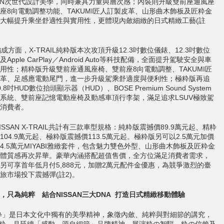
SAN次世代設計美學，同時兼具力量與層次感；內裝則升級雙前座通風座
座8向電動調整功能、TAKUMI匠人訂製皮革、山形曲木飾板及匠粋金
大幅提升乘坐舒適性與實用性，更體現內斂細緻的日式精緻工藝(註
方面，X-TRAIL純粋版本次攻頂升級12.3吋數位儀錶、12.3吋數位
Apple CarPlay／Android Auto等科技配備，全面提升駕駛安全與車
用性；精粋版升級雙前座通風座椅、雙前座8向電動調整、TAKUMI匠
革、足感應電動尾門，進一步升級駕乘舒適度與便利性；極粋版再追
.8吋HUD數位抬頭顯示器（HUD）、BOSE Premium Sound System
系統、雙前座記憶電動座椅及動感車頂行李架，滿足追求LSUV極致駕
消費者。
SSAN X-TRAIL共計有三款車型規格：純粋版震撼價89.9萬元起、精粋
104.9萬元起、極粋版震撼價113.5萬元起。極粋版另可以2.5萬元加價
4.5萬元MIYABI雅緻套件，包含魅力雙色外型、山形曲木飾板及匠粋金
體質感再次昇華。豪華內涵搭配超值售價，全方位滿足消費者需求，
另可享首年低月付5,888元，加贈2萬元配件金優惠，為競爭激烈的臺
旅市場投下震撼彈(註2)。
，只為純粹 結合
NISSAN
三大
DNA
打造日式精緻移動體驗
是日本文化中獨有的美學精神，象徵內斂、純粹與對細節的講究，