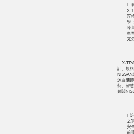
l 
X
匠
學
噪
車
充
X-TR
計、規格
NISS
源自細節
藝、智慧
參閱NI
l
之
安
前務