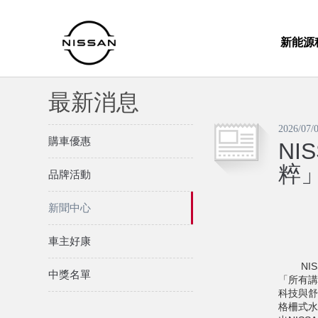
新能源
最新消息
2026/07/
購車優惠
NI
粹
品牌活動
新聞中心
車主好康
NISS
中獎名單
「所有講
科技與舒
格柵式水