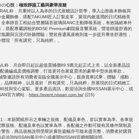
粋の
心技：極致靜謐工藝與豪華座艙
-TRAIL粋．月秉持以人為本的日式座艙設計哲學，導入山形曲木飾板與
粋金屬飾條，搭配TAKUMI匠人訂製皮革，展現內斂溫潤的日式精緻美
；全車靜音工程結合雙層隔音玻璃與ANC主動降噪系統，有效隔絕車外
音，搭配專屬調校的BOSE Premium劇院級音響系統，營造靜謐舒適的
室氛圍與沉浸式聆聽體驗；雙前座通風座椅則進一步提升乘坐舒適性，
分體現「所有講究，只為純粹」。
AIL粋．月自即日起以超值震撼價89.9萬元起正式上市，以全新產品設
配備編成及價格調整，打造更符合家庭需求的豪華中型休旅車款，
AN誠摯邀請所有消費者蒞臨全國展示中心，親身賞車試乘，體驗「感動．
」品牌精神，以及基於「所有講究，只為純粹」所展現的日式精緻工
科技與安心駕馭。更多產品資訊，歡迎洽詢全國NISSAN展示中心，或
SSAN官方網站：
https://event.nissan.com.tw/
(註5)
 註1：本新聞稿所示之車輛之規格、配備及車色，皆以實車為準。各車規
實際規格、配備及車色以實車為準，各配備之作動可能有其條件限制及
全警告，商品規格說明受限於廣告篇幅亦可能未盡完整，消費者於購買
必洽詢NISSAN展示中心或參閱NISSAN官網相關說明。