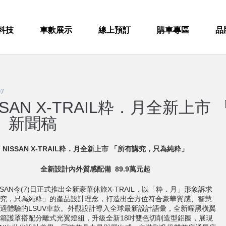
科技
車款展示
線上預訂
購車專區
品
07
SSAN X-TRAIL粋．月全新上
」 新聞稿
NISSAN X-TRAIL
粋
．
月全新上市
「所有講究
，
只為純粋」
全新設計內外質感配備
89.9
萬元起
AN今(7)日正式推出全新豪華休旅X-TRAIL，以「粋．月」形象訴求
究，只為純粋」的產品設計理念，打造出全方位符合豪華質感、智慧
適體驗的LSUV車款。外觀設計導入全球最新設計語彙，全新曜黑橫翼
箱護罩搭配分離式光翼燈組，升級全新18吋雙色切削造型鋁圈，展現